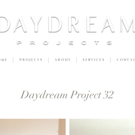
 M E
P R O J E C T S
A B O U T
S E R V I C E S
C O N T A C
Daydream Project 32